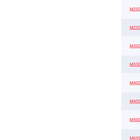
М20
М25
М30
М35
М40
М45
М50
М60