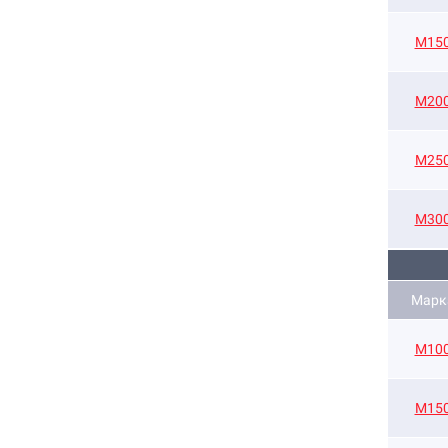
М15
М20
М25
М30
Марк
М10
М15