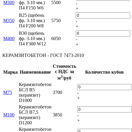
М300
фр. 3-10 мм.)
5500
-
П4 F150 W6
+
B25 (щебень
М350
фр. 3-10 мм.)
5750
-
П4 F200 W8
+
B30 (щебень
М400
фр. 3-10 мм.)
6050
-
П4 F300 W12
+
КЕРАМЗИТОБЕТОН - ГОСТ 7473-2010
Стоимость
с НДС за
Марка
Наименование
Количество кубов
3
м
/руб
Керамзитобетон
БСЛ В5
М75
3700
-
(керамзит)
+
D1000
Керамзитобетон
БСЛ В7,5
М100
3850
-
(керамзит)
+
D1200
Керамзитобетон