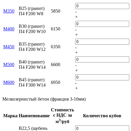
B25 (гранит)
М350
5850
-
П4 F200 W8
+
B30 (гранит)
М400
6150
-
П4 F200 W10
+
B35 (гранит)
М450
6350
-
П4 F200 W12
+
B40 (гранит)
М500
6600
-
П4 F200 W14
+
B45 (гранит)
М600
6950
-
П4 F300 W14
+
Мелкозернистый бетон (фракция 3-10мм)
Стоимость
с НДС за
Марка
Наименование
Количество кубов
3
м
/руб
B22,5 (щебень