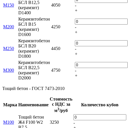
БСЛ В12,5
М150
4050
-
(керамзит)
+
D1400
Керамзитобетон
БСЛ В15
М200
4250
-
(керамзит)
+
D1600
Керамзитобетон
БСЛ В20
М250
4450
-
(керамзит)
+
D1800
Керамзитобетон
БСЛ В22,5
М300
4750
-
(керамзит)
+
D2000
Тощий бетон - ГОСТ 7473-2010
Стоимость
с НДС за
Марка
Наименование
Количество кубов
3
м
/руб
Тощий бетон
М100
Ж4 F100 W2
3250
-
В7,5
+