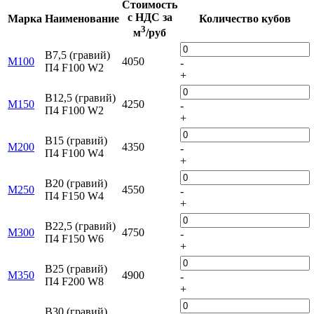
Стоимость
с НДС за
Марка
Наименование
Количество кубов
3
м
/руб
B7,5 (гравий)
M100
4050
-
П4 F100 W2
+
B12,5 (гравий)
М150
4250
-
П4 F100 W2
+
B15 (гравий)
М200
4350
-
П4 F100 W4
+
B20 (гравий)
М250
4550
-
П4 F150 W4
+
B22,5 (гравий)
М300
4750
-
П4 F150 W6
+
B25 (гравий)
М350
4900
-
П4 F200 W8
+
B30 (гравий)