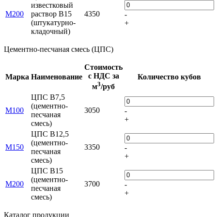
известковый
М200
раствор B15
4350
-
(штукатурно-
+
кладочный)
Цементно-песчаная смесь (ЦПС)
Стоимость
с НДС за
Марка
Наименование
Количество кубов
3
м
/руб
ЦПС В7,5
(цементно-
М100
3050
-
песчаная
+
смесь)
ЦПС В12,5
(цементно-
М150
3350
-
песчаная
+
смесь)
ЦПС В15
(цементно-
М200
3700
-
песчаная
+
смесь)
Каталог продукции