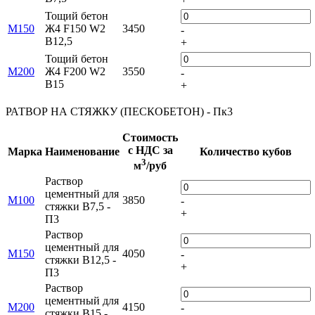
Тощий бетон
М150
Ж4 F150 W2
3450
-
В12,5
+
Тощий бетон
М200
Ж4 F200 W2
3550
-
В15
+
РАТВОР НА СТЯЖКУ (ПЕСКОБЕТОН) - Пк3
Стоимость
с НДС за
Марка
Наименование
Количество кубов
3
м
/руб
Раствор
цементный для
М100
3850
-
стяжки В7,5 -
+
П3
Раствор
цементный для
М150
4050
-
стяжки В12,5 -
+
П3
Раствор
цементный для
М200
4150
-
стяжки В15 -