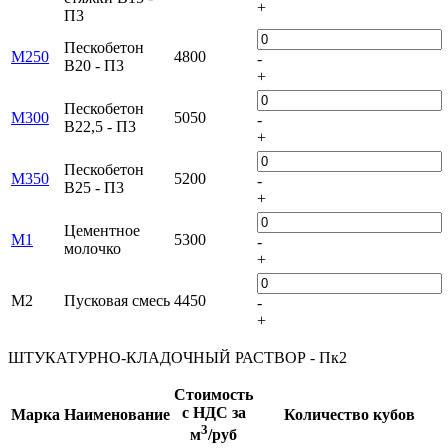
+
П3
Пескобетон
М250
4800
-
В20 - П3
+
Пескобетон
М300
5050
-
В22,5 - П3
+
Пескобетон
М350
5200
-
В25 - П3
+
Цементное
М1
5300
-
молочко
+
М2
Пусковая смесь
4450
-
+
ШТУКАТУРНО-КЛАДОЧНЫЙ РАСТВОР - Пк2
Стоимость
с НДС за
Марка
Наименование
Количество кубов
3
м
/руб