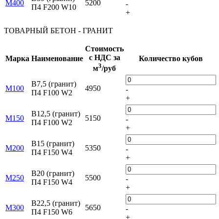
М400
5200
-
П4 F200 W10
+
ТОВАРНЫЙ БЕТОН - ГРАНИТ
Стоимость
с НДС за
Марка
Наименование
Количество кубов
3
м
/руб
B7,5 (гранит)
M100
4950
-
П4 F100 W2
+
B12,5 (гранит)
M150
5150
-
П4 F100 W2
+
B15 (гранит)
М200
5350
-
П4 F150 W4
+
B20 (гранит)
М250
5500
-
П4 F150 W4
+
B22,5 (гранит)
М300
5650
-
П4 F150 W6
+