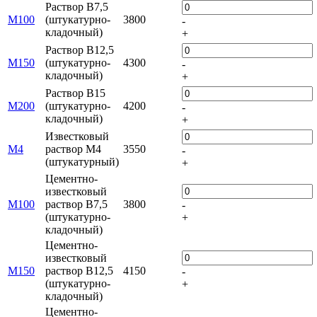
Раствор B7,5
М100
(штукатурно-
3800
-
кладочный)
+
Раствор B12,5
М150
(штукатурно-
4300
-
кладочный)
+
Раствор B15
М200
(штукатурно-
4200
-
кладочный)
+
Известковый
М4
раствор М4
3550
-
(штукатурный)
+
Цементно-
известковый
М100
раствор B7,5
3800
-
(штукатурно-
+
кладочный)
Цементно-
известковый
М150
раствор B12,5
4150
-
(штукатурно-
+
кладочный)
Цементно-