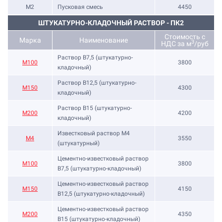
М2
Пусковая смесь
4450
ШТУКАТУРНО-КЛАДОЧНЫЙ РАСТВОР - ПК2
Стоимость с
Марка
Наименование
3
НДС за м
/руб
Раствор B7,5 (штукатурно-
М100
3800
кладочный)
Раствор B12,5 (штукатурно-
М150
4300
кладочный)
Раствор B15 (штукатурно-
М200
4200
кладочный)
Известковый раствор М4
М4
3550
(штукатурный)
Цементно-известковый раствор
М100
3800
B7,5 (штукатурно-кладочный)
Цементно-известковый раствор
М150
4150
B12,5 (штукатурно-кладочный)
Цементно-известковый раствор
М200
4350
B15 (штукатурно-кладочный)