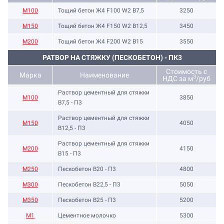
М100
Тощий бетон Ж4 F100 W2 В7,5
3250
М150
Тощий бетон Ж4 F150 W2 В12,5
3450
М200
Тощий бетон Ж4 F200 W2 В15
3550
РАТВОР НА СТЯЖКУ (ПЕСКОБЕТОН) - ПК3
Стоимость с
Марка
Наименование
3
НДС за м
/руб
Раствор цементный для стяжки
М100
3850
В7,5 - П3
Раствор цементный для стяжки
М150
4050
В12,5 - П3
Раствор цементный для стяжки
М200
4150
В15 - П3
М250
Пескобетон В20 - П3
4800
М300
Пескобетон В22,5 - П3
5050
М350
Пескобетон В25 - П3
5200
М1
Цементное молочко
5300