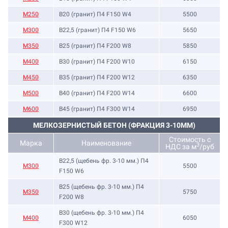
М250
B20 (гранит) П4 F150 W4
5500
М300
B22,5 (гранит) П4 F150 W6
5650
М350
B25 (гранит) П4 F200 W8
5850
М400
B30 (гранит) П4 F200 W10
6150
М450
B35 (гранит) П4 F200 W12
6350
М500
B40 (гранит) П4 F200 W14
6600
М600
B45 (гранит) П4 F300 W14
6950
МЕЛКОЗЕРНИСТЫЙ БЕТОН (ФРАКЦИЯ 3-10ММ)
Стоимость с
Марка
Наименование
3
НДС за м
/руб
B22,5 (щебень фр. 3-10 мм.) П4
М300
5500
F150 W6
B25 (щебень фр. 3-10 мм.) П4
М350
5750
F200 W8
B30 (щебень фр. 3-10 мм.) П4
М400
6050
F300 W12