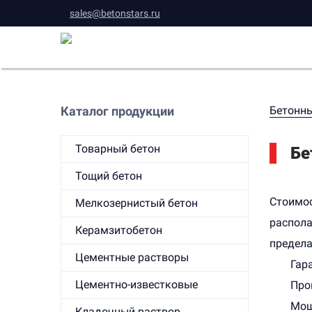
sales@betonstars.ru
Каталог продукции
Бетонны
Товарный бетон
Бе
Тощий бетон
Стоимос
Мелкозернистый бетон
распол
Керамзитобетон
предела
Цементные растворы
Гар
Цементно-известковые
Про
Мощ
Кладочный раствор