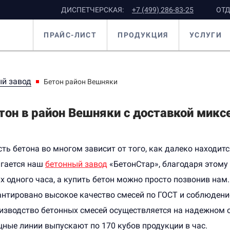
ДИСПЕТЧЕРСКАЯ:
+7 (499) 286-83-25
ОТД
ПРАЙС-ЛИСТ
ПРОДУКЦИЯ
УСЛУГИ
й завод
Бетон район Вешняки
тон в район Вешняки с доставкой микс
ть бетона во многом зависит от того, как далеко находит
агается наш
бетонный завод
«БетонСтар», благодаря этому
х одного часа, а купить бетон можно просто позвонив нам.
антировано высокое качество смесей по ГОСТ и соблюдени
изводство бетонных смесей осуществляется на надежном о
ные линии выпускают по 170 кубов продукции в час.