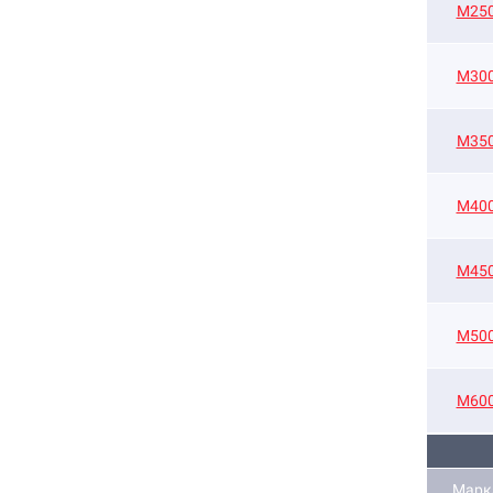
М25
М30
М35
М40
М45
М50
М60
Марк