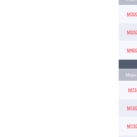
М30
М35
М40
Марк
М75
М10
М15