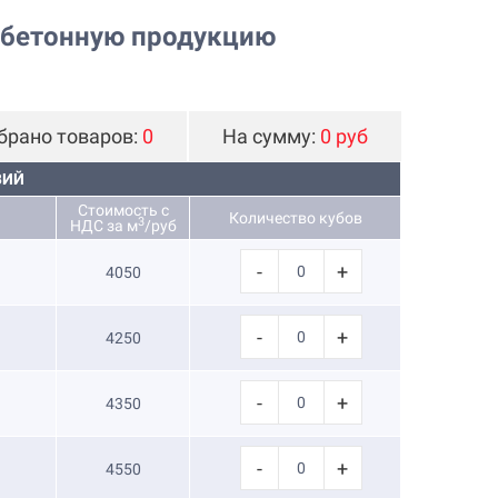
 бетонную продукцию
брано товаров:
0
На сумму:
0 руб
ВИЙ
Стоимость с
Количество кубов
3
НДС за м
/руб
-
+
4050
-
+
4250
-
+
4350
-
+
4550