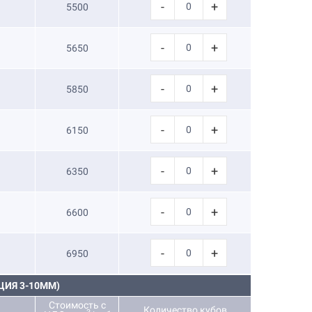
-
+
5500
-
+
5650
-
+
5850
-
+
6150
-
+
6350
-
+
6600
-
+
6950
ИЯ 3-10ММ)
Стоимость с
Количество кубов