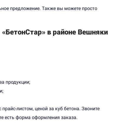
ьное предложение. Также вы можете просто
го
Что нужно знать об уходе за бетоном
после заливки для того, что бы бетон
.
служил долго. Все секреты разберем
 «БетонСтар» в районе Вешняки
тут. Заходи!
Подробнее
ва продукции;
и;
прайс-листом, ценой за куб бетона. Звоните
йте есть форма оформления заказа.