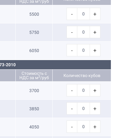
3
НДС за м
/руб
-
+
5500
-
+
5750
-
+
6050
73-2010
Стоимость с
Количество кубов
3
НДС за м
/руб
-
+
3700
-
+
3850
-
+
4050