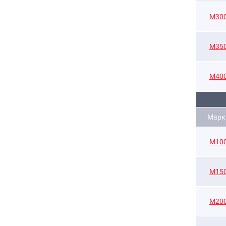
М30
М35
М40
Марк
M10
M15
М20