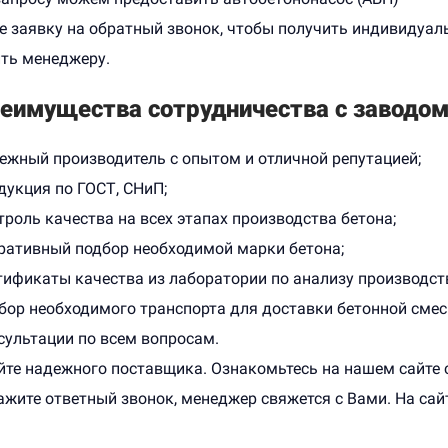
е заявку на обратный звонок, чтобы получить индивидуал
 знать об уходе за бетоном
ть менеджеру.
В этой статье мы рассмотрим из че
вки для того, что бы бетон
складывается цена на куб бетона и
лго. Все секреты разберем
что на нее влияет. Все разберем тут
еимущества сотрудничества с заводом
и!
Заходи!
ежный производитель с опытом и отличной репутацией;
Подробнее
Подробнее
дукция по ГОСТ, СНиП;
троль качества на всех этапах производства бетона;
ративный подбор необходимой марки бетона;
тификаты качества из лаборатории по анализу производст
бор необходимого транспорта для доставки бетонной смес
сультации по всем вопросам.
те надежного поставщика. Ознакомьтесь на нашем сайте с 
ажите ответный звонок, менеджер свяжется с Вами. На са