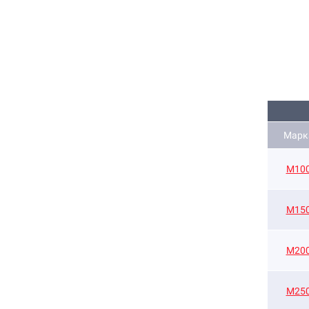
Марк
M10
М15
М20
М25