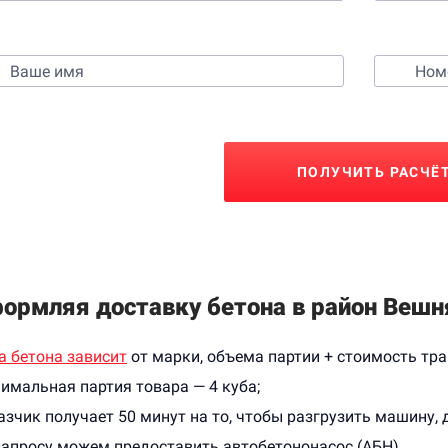
Контактные данные
ПОЛУЧИТЬ РАСЧЁ
ормляя доставку бетона в район Вешня
а бетона зависит
от марки, объема партии + стоимость тра
имальная партия товара — 4 куба;
азчик получает 50 минут на то, чтобы разгрузить машину, д
запросу можем предоставить автобетононасос (АБН)