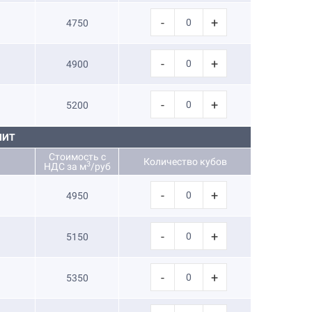
-
+
4750
-
+
4900
-
+
5200
НИТ
Стоимость с
Количество кубов
3
НДС за м
/руб
-
+
4950
-
+
5150
-
+
5350