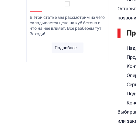
Оставьт
за бетоном
В этой статье мы рассмотрим из чего
Что нужно
позвони
о бы бетон
складывается цена на куб бетона и
после зали
 разберем
что на нее влияет. Все разберем тут.
служил до
Пр
Заходи!
тут. Заход
Подробнее
Над
Про
Кон
Опе
Сер
Под
Кон
Выбирай
или зак