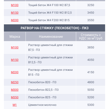
М100
Тощий бетон Ж4 F100 W2 В7,5
3250
М150
Тощий бетон Ж4 F150 W2 В12,5
3450
М200
Тощий бетон Ж4 F200 W2 В15
3550
РАТВОР НА СТЯЖКУ (ПЕСКОБЕТОН) - ПК3
Стоимость с
Марка
Наименование
3
НДС за м
/руб
Раствор цементный для стяжки
М100
3850
В7,5 - П3
Раствор цементный для стяжки
М150
4050
В12,5 - П3
Раствор цементный для стяжки
М200
4150
В15 - П3
М250
Пескобетон В20 - П3
4800
М300
Пескобетон В22,5 - П3
5050
М350
Пескобетон В25 - П3
5200
М1
Цементное молочко
5300