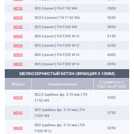
М250
B20 (гранит) П4 F150 W4
5500
М300
B22,5 (гранит) П4 F150 W6
5650
М350
B25 (гранит) П4 F200 W8
5850
М400
B30 (гранит) П4 F200 W10
6150
М450
B35 (гранит) П4 F200 W12
6350
М500
B40 (гранит) П4 F200 W14
6600
М600
B45 (гранит) П4 F300 W14
6950
МЕЛКОЗЕРНИСТЫЙ БЕТОН (ФРАКЦИЯ 3-10ММ)
Стоимость с
Марка
Наименование
3
НДС за м
/руб
B22,5 (щебень фр. 3-10 мм.) П4
М300
5500
F150 W6
B25 (щебень фр. 3-10 мм.) П4
М350
5750
F200 W8
B30 (щебень фр. 3-10 мм.) П4
М400
6050
F300 W12