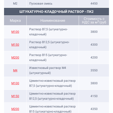
М2
Пусковая смесь
4450
ШТУКАТУРНО-КЛАДОЧНЫЙ РАСТВОР - ПК2
Стоимость с
Марка
Наименование
3
НДС за м
/руб
Раствор B7,5 (штукатурно-
М100
3800
кладочный)
Раствор B12,5 (штукатурно-
М150
4300
кладочный)
Раствор B15 (штукатурно-
М200
4200
кладочный)
Известковый раствор М4
М4
3550
(штукатурный)
Цементно-известковый раствор
М100
3800
B7,5 (штукатурно-кладочный)
Цементно-известковый раствор
М150
4150
B12,5 (штукатурно-кладочный)
Цементно-известковый раствор
М200
4350
B15 (штукатурно-кладочный)