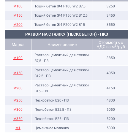
М100
Тощий бетон Ж4 F100 W2 В7,5
3250
М150
Тощий бетон Ж4 F150 W2 В12,5
3450
М200
Тощий бетон Ж4 F200 W2 В15
3550
РАТВОР НА СТЯЖКУ (ПЕСКОБЕТОН) - ПК3
Стоимость с
Марка
Наименование
3
НДС за м
/руб
Раствор цементный для стяжки
М100
3850
В7,5 - П3
Раствор цементный для стяжки
М150
4050
В12,5 - П3
Раствор цементный для стяжки
М200
4150
В15 - П3
М250
Пескобетон В20 - П3
4800
М300
Пескобетон В22,5 - П3
5050
М350
Пескобетон В25 - П3
5200
М1
Цементное молочко
5300