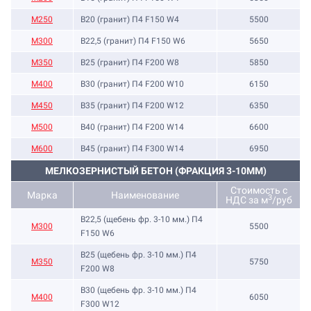
М250
B20 (гранит) П4 F150 W4
5500
М300
B22,5 (гранит) П4 F150 W6
5650
М350
B25 (гранит) П4 F200 W8
5850
М400
B30 (гранит) П4 F200 W10
6150
М450
B35 (гранит) П4 F200 W12
6350
М500
B40 (гранит) П4 F200 W14
6600
М600
B45 (гранит) П4 F300 W14
6950
МЕЛКОЗЕРНИСТЫЙ БЕТОН (ФРАКЦИЯ 3-10ММ)
Стоимость с
Марка
Наименование
3
НДС за м
/руб
B22,5 (щебень фр. 3-10 мм.) П4
М300
5500
F150 W6
B25 (щебень фр. 3-10 мм.) П4
М350
5750
F200 W8
B30 (щебень фр. 3-10 мм.) П4
М400
6050
F300 W12