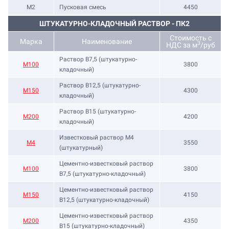
М2
Пусковая смесь
4450
ШТУКАТУРНО-КЛАДОЧНЫЙ РАСТВОР - ПК2
Стоимость с
Марка
Наименование
3
НДС за м
/руб
Раствор B7,5 (штукатурно-
М100
3800
кладочный)
Раствор B12,5 (штукатурно-
М150
4300
кладочный)
Раствор B15 (штукатурно-
М200
4200
кладочный)
Известковый раствор М4
М4
3550
(штукатурный)
Цементно-известковый раствор
М100
3800
B7,5 (штукатурно-кладочный)
Цементно-известковый раствор
М150
4150
B12,5 (штукатурно-кладочный)
Цементно-известковый раствор
М200
4350
B15 (штукатурно-кладочный)