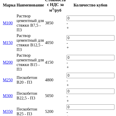
с НДС за
Марка
Наименование
Количество кубов
3
м
/руб
Раствор
цементный для
М100
3850
-
стяжки В7,5 -
+
П3
Раствор
цементный для
М150
4050
-
стяжки В12,5 -
+
П3
Раствор
цементный для
М200
4150
-
стяжки В15 -
+
П3
Пескобетон
М250
4800
-
В20 - П3
+
Пескобетон
М300
5050
-
В22,5 - П3
+
Пескобетон
М350
5200
-
В25 - П3