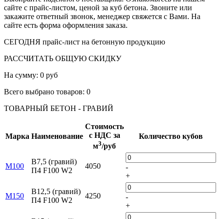
сайте с прайс-листом, ценой за куб бетона. Звоните или
закажите ответный звонок, менеджер свяжется с Вами. На
сайте есть форма оформления заказа.
СЕГОДНЯ
прайс-лист на бетонную продукцию
РАССЧИТАТЬ ОБЩУЮ СКИДКУ
На сумму:
0 руб
Всего выбрано товаров:
0
ТОВАРНЫЙ БЕТОН - ГРАВИЙ
Стоимость
с НДС за
Марка
Наименование
Количество кубов
3
м
/руб
B7,5 (гравий)
M100
4050
-
П4 F100 W2
+
B12,5 (гравий)
М150
4250
-
П4 F100 W2
+