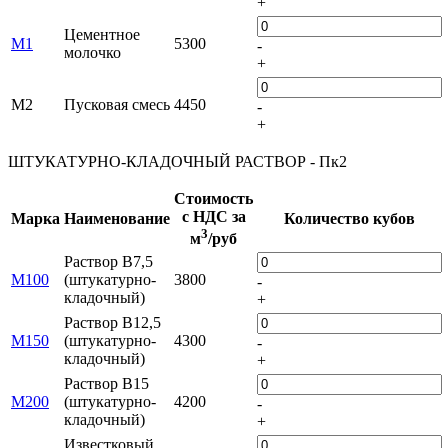
+
Цементное
М1
5300
-
молочко
+
М2
Пусковая смесь
4450
-
+
ШТУКАТУРНО-КЛАДОЧНЫЙ РАСТВОР - Пк2
Стоимость
с НДС за
Марка
Наименование
Количество кубов
3
м
/руб
Раствор B7,5
М100
(штукатурно-
3800
-
кладочный)
+
Раствор B12,5
М150
(штукатурно-
4300
-
кладочный)
+
Раствор B15
М200
(штукатурно-
4200
-
кладочный)
+
Известковый