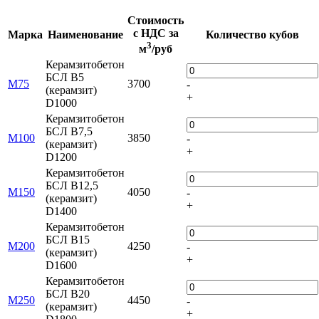
Стоимость
с НДС за
Марка
Наименование
Количество кубов
3
м
/руб
Керамзитобетон
БСЛ В5
М75
3700
-
(керамзит)
+
D1000
Керамзитобетон
БСЛ В7,5
М100
3850
-
(керамзит)
+
D1200
Керамзитобетон
БСЛ В12,5
М150
4050
-
(керамзит)
+
D1400
Керамзитобетон
БСЛ В15
М200
4250
-
(керамзит)
+
D1600
Керамзитобетон
БСЛ В20
М250
4450
-
(керамзит)
+