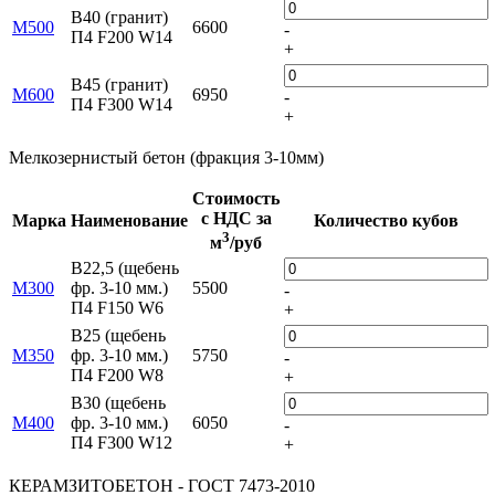
B40 (гранит)
М500
6600
-
П4 F200 W14
+
B45 (гранит)
М600
6950
-
П4 F300 W14
+
Мелкозернистый бетон (фракция 3-10мм)
Стоимость
с НДС за
Марка
Наименование
Количество кубов
3
м
/руб
B22,5 (щебень
М300
фр. 3-10 мм.)
5500
-
П4 F150 W6
+
B25 (щебень
М350
фр. 3-10 мм.)
5750
-
П4 F200 W8
+
B30 (щебень
М400
фр. 3-10 мм.)
6050
-
П4 F300 W12
+
КЕРАМЗИТОБЕТОН - ГОСТ 7473-2010