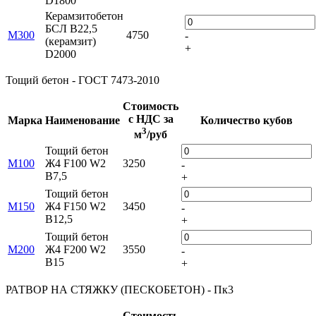
D1800
Керамзитобетон
БСЛ В22,5
М300
4750
-
(керамзит)
+
D2000
Тощий бетон - ГОСТ 7473-2010
Стоимость
с НДС за
Марка
Наименование
Количество кубов
3
м
/руб
Тощий бетон
М100
Ж4 F100 W2
3250
-
В7,5
+
Тощий бетон
М150
Ж4 F150 W2
3450
-
В12,5
+
Тощий бетон
М200
Ж4 F200 W2
3550
-
В15
+
РАТВОР НА СТЯЖКУ (ПЕСКОБЕТОН) - Пк3
Стоимость