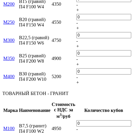
B15 (гравий)
М200
4350
-
П4 F100 W4
+
B20 (гравий)
М250
4550
-
П4 F150 W4
+
B22,5 (гравий)
М300
4750
-
П4 F150 W6
+
B25 (гравий)
М350
4900
-
П4 F200 W8
+
B30 (гравий)
М400
5200
-
П4 F200 W10
+
ТОВАРНЫЙ БЕТОН - ГРАНИТ
Стоимость
с НДС за
Марка
Наименование
Количество кубов
3
м
/руб
B7,5 (гранит)
M100
4950
-
П4 F100 W2