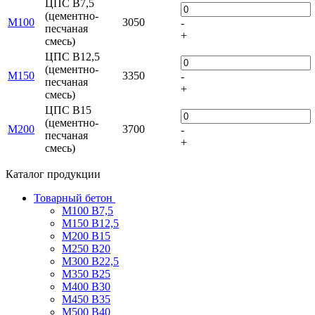
ЦПС В7,5
(цементно-
М100
3050
-
песчаная
+
смесь)
ЦПС В12,5
(цементно-
М150
3350
-
песчаная
+
смесь)
ЦПС В15
(цементно-
М200
3700
-
песчаная
+
смесь)
Каталог продукции
Товарный бетон
М100 В7,5
М150 В12,5
М200 В15
М250 В20
М300 В22,5
М350 В25
М400 В30
М450 В35
М500 В40