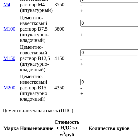
М4
раствор М4
3550
-
(штукатурный)
+
Цементно-
известковый
М100
раствор B7,5
3800
-
(штукатурно-
+
кладочный)
Цементно-
известковый
М150
раствор B12,5
4150
-
(штукатурно-
+
кладочный)
Цементно-
известковый
М200
раствор B15
4350
-
(штукатурно-
+
кладочный)
Цементно-песчаная смесь (ЦПС)
Стоимость
с НДС за
Марка
Наименование
Количество кубов
3
м
/руб