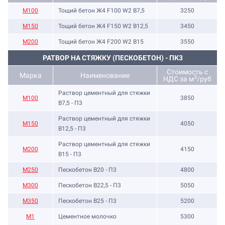
М100
Тощий бетон Ж4 F100 W2 В7,5
3250
М150
Тощий бетон Ж4 F150 W2 В12,5
3450
М200
Тощий бетон Ж4 F200 W2 В15
3550
РАТВОР НА СТЯЖКУ (ПЕСКОБЕТОН) - ПК3
Стоимость с
Марка
Наименование
3
НДС за м
/руб
Раствор цементный для стяжки
М100
3850
В7,5 - П3
Раствор цементный для стяжки
М150
4050
В12,5 - П3
Раствор цементный для стяжки
М200
4150
В15 - П3
М250
Пескобетон В20 - П3
4800
М300
Пескобетон В22,5 - П3
5050
М350
Пескобетон В25 - П3
5200
М1
Цементное молочко
5300