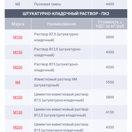
М2
Пусковая смесь
4450
ШТУКАТУРНО-КЛАДОЧНЫЙ РАСТВОР - ПК2
Стоимость с
Марка
Наименование
3
НДС за м
/руб
Раствор B7,5 (штукатурно-
М100
3800
кладочный)
Раствор B12,5 (штукатурно-
М150
4300
кладочный)
Раствор B15 (штукатурно-
М200
4200
кладочный)
Известковый раствор М4
М4
3550
(штукатурный)
Цементно-известковый раствор
М100
3800
B7,5 (штукатурно-кладочный)
Цементно-известковый раствор
М150
4150
B12,5 (штукатурно-кладочный)
Цементно-известковый раствор
М200
4350
B15 (штукатурно-кладочный)