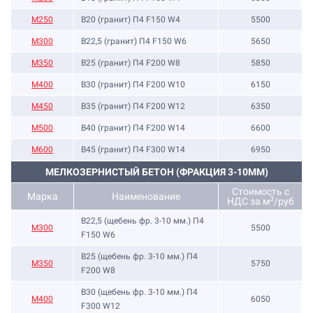
М250
B20 (гранит) П4 F150 W4
5500
М300
B22,5 (гранит) П4 F150 W6
5650
М350
B25 (гранит) П4 F200 W8
5850
М400
B30 (гранит) П4 F200 W10
6150
М450
B35 (гранит) П4 F200 W12
6350
М500
B40 (гранит) П4 F200 W14
6600
М600
B45 (гранит) П4 F300 W14
6950
МЕЛКОЗЕРНИСТЫЙ БЕТОН (ФРАКЦИЯ 3-10ММ)
Стоимость с
Марка
Наименование
3
НДС за м
/руб
B22,5 (щебень фр. 3-10 мм.) П4
М300
5500
F150 W6
B25 (щебень фр. 3-10 мм.) П4
М350
5750
F200 W8
B30 (щебень фр. 3-10 мм.) П4
М400
6050
F300 W12