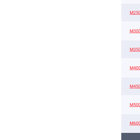
М25
М30
М35
М40
М45
М50
М60