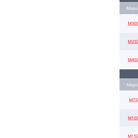
Марк
М30
М35
М40
Марк
М75
М10
М15