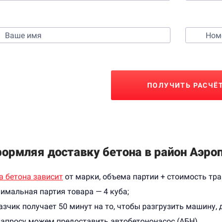
Контактные данные
ПОЛУЧИТЬ РАСЧЁ
ормляя доставку бетона в район Аэроп
а бетона зависит
от марки, объема партии + стоимость тра
имальная партия товара — 4 куба;
азчик получает 50 минут на то, чтобы разгрузить машину, д
запросу можем предоставить автобетононасос (АБН)