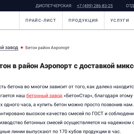
ДИСПЕТЧЕРСКАЯ:
+7 (499) 286-83-25
ОТД
ПРАЙС-ЛИСТ
ПРОДУКЦИЯ
УСЛУГИ
й завод
Бетон район Аэропорт
тон в район Аэропорт с доставкой мик
ть бетона во многом зависит от того, как далеко находитс
агается наш
бетонный завод
«БетонСтар», благодаря этому
х одного часа, а купить бетон можно просто позвонив нам.
антировано высокое качество смесей по ГОСТ и соблюдени
изводство бетонных смесей осуществляется на надежном о
ные линии выпускают по 170 кубов продукции в час.