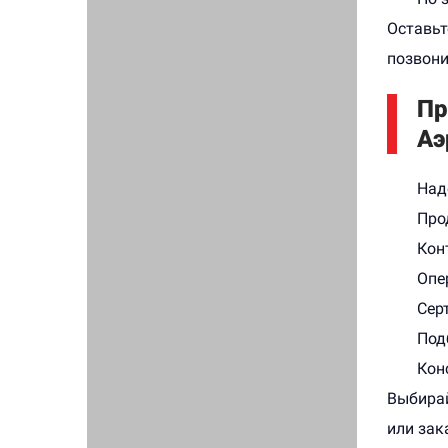
Оставьт
позвони
Пр
Аэ
Над
Про
Кон
Опе
Сер
Под
Кон
Выбирай
или зак