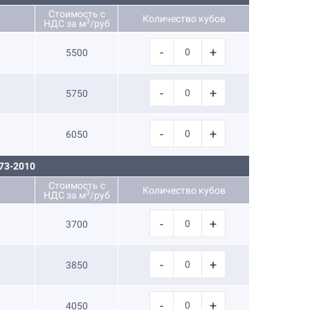
Стоимость с
Количество кубов
3
НДС за м
/руб
-
+
5500
-
+
5750
-
+
6050
73-2010
Стоимость с
Количество кубов
3
НДС за м
/руб
-
+
3700
-
+
3850
-
+
4050