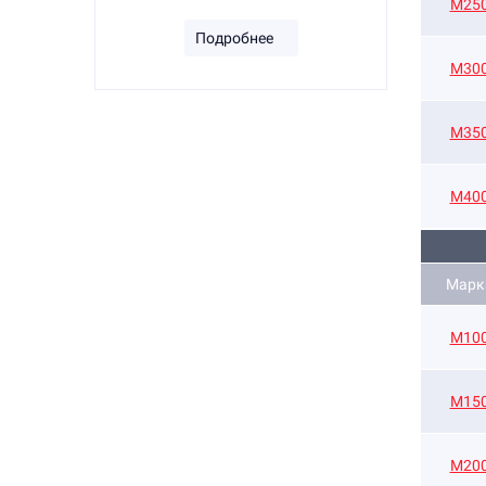
М25
Подробнее
М30
М35
М40
Марк
M10
M15
М20