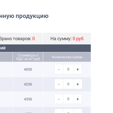
онную продукцию
брано товаров:
0
На сумму:
0 руб
ВИЙ
Стоимость с
Количество кубов
3
НДС за м
/руб
-
+
4050
-
+
4250
-
+
4350