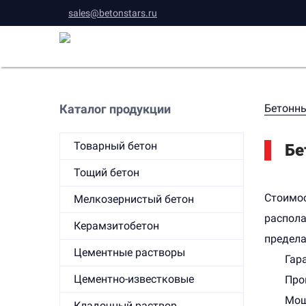
sales@betonstars.ru
Каталог продукции
Бетонны
Товарный бетон
Бе
Тощий бетон
Стоимос
Мелкозернистый бетон
распол
Керамзитобетон
предела
Цементные растворы
Гар
Цементно-известковые
Про
Мощ
Кладочный раствор