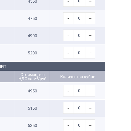
-
+
4550
-
+
4750
-
+
4900
-
+
5200
НИТ
Стоимость с
Количество кубов
3
НДС за м
/руб
-
+
4950
-
+
5150
-
+
5350