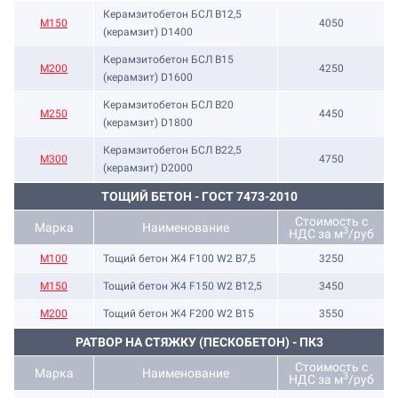
Керамзитобетон БСЛ В12,5
М150
4050
(керамзит) D1400
Керамзитобетон БСЛ В15
М200
4250
(керамзит) D1600
Керамзитобетон БСЛ В20
М250
4450
(керамзит) D1800
Керамзитобетон БСЛ В22,5
М300
4750
(керамзит) D2000
ТОЩИЙ БЕТОН - ГОСТ 7473-2010
Стоимость с
Марка
Наименование
3
НДС за м
/руб
М100
Тощий бетон Ж4 F100 W2 В7,5
3250
М150
Тощий бетон Ж4 F150 W2 В12,5
3450
М200
Тощий бетон Ж4 F200 W2 В15
3550
РАТВОР НА СТЯЖКУ (ПЕСКОБЕТОН) - ПК3
Стоимость с
Марка
Наименование
3
НДС за м
/руб