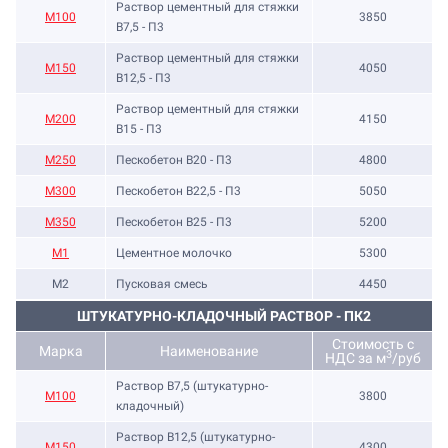
Раствор цементный для стяжки
М100
3850
В7,5 - П3
Раствор цементный для стяжки
М150
4050
В12,5 - П3
Раствор цементный для стяжки
М200
4150
В15 - П3
М250
Пескобетон В20 - П3
4800
М300
Пескобетон В22,5 - П3
5050
М350
Пескобетон В25 - П3
5200
М1
Цементное молочко
5300
М2
Пусковая смесь
4450
ШТУКАТУРНО-КЛАДОЧНЫЙ РАСТВОР - ПК2
Стоимость с
Марка
Наименование
3
НДС за м
/руб
Раствор B7,5 (штукатурно-
М100
3800
кладочный)
Раствор B12,5 (штукатурно-
М150
4300