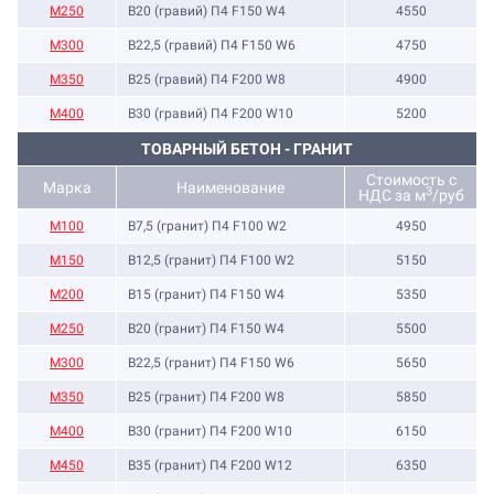
М250
B20 (гравий) П4 F150 W4
4550
М300
B22,5 (гравий) П4 F150 W6
4750
М350
B25 (гравий) П4 F200 W8
4900
М400
B30 (гравий) П4 F200 W10
5200
ТОВАРНЫЙ БЕТОН - ГРАНИТ
Стоимость с
Марка
Наименование
3
НДС за м
/руб
M100
B7,5 (гранит) П4 F100 W2
4950
M150
B12,5 (гранит) П4 F100 W2
5150
М200
B15 (гранит) П4 F150 W4
5350
М250
B20 (гранит) П4 F150 W4
5500
М300
B22,5 (гранит) П4 F150 W6
5650
М350
B25 (гранит) П4 F200 W8
5850
М400
B30 (гранит) П4 F200 W10
6150
М450
B35 (гранит) П4 F200 W12
6350