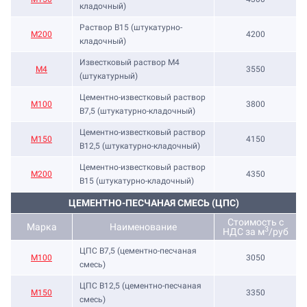
кладочный)
Раствор B15 (штукатурно-
М200
4200
кладочный)
Известковый раствор М4
М4
3550
(штукатурный)
Цементно-известковый раствор
М100
3800
B7,5 (штукатурно-кладочный)
Цементно-известковый раствор
М150
4150
B12,5 (штукатурно-кладочный)
Цементно-известковый раствор
М200
4350
B15 (штукатурно-кладочный)
ЦЕМЕНТНО-ПЕСЧАНАЯ СМЕСЬ (ЦПС)
Стоимость с
Марка
Наименование
3
НДС за м
/руб
ЦПС В7,5 (цементно-песчаная
М100
3050
смесь)
ЦПС В12,5 (цементно-песчаная
М150
3350
смесь)