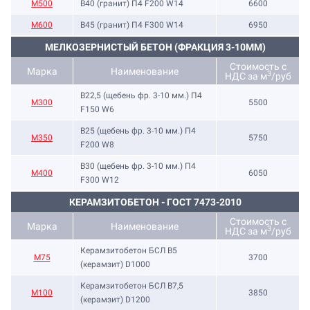
М500
B40 (гранит) П4 F200 W14
6600
М600
B45 (гранит) П4 F300 W14
6950
МЕЛКОЗЕРНИСТЫЙ БЕТОН (ФРАКЦИЯ 3-10ММ)
Стоимость с
Марка
Наименование
3
НДС за м
/руб
B22,5 (щебень фр. 3-10 мм.) П4
М300
5500
F150 W6
B25 (щебень фр. 3-10 мм.) П4
М350
5750
F200 W8
B30 (щебень фр. 3-10 мм.) П4
М400
6050
F300 W12
КЕРАМЗИТОБЕТОН - ГОСТ 7473-2010
Стоимость с
Марка
Наименование
3
НДС за м
/руб
Керамзитобетон БСЛ В5
М75
3700
(керамзит) D1000
Керамзитобетон БСЛ В7,5
М100
3850
(керамзит) D1200