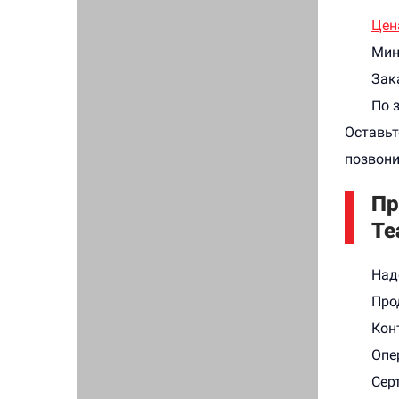
Цен
Мин
Зак
По 
Оставьт
позвони
Пр
Те
Над
Про
Кон
Опе
Сер