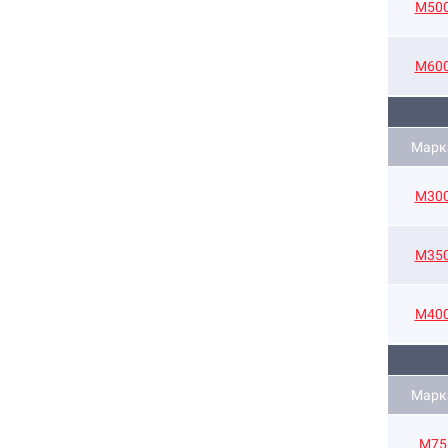
М50
М60
Марк
М30
М35
М40
Марк
М75