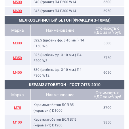
М500
B40 (гранит) П4 F200 W14
6600
М600
B45 (гранит) П4 F300 W14
6950
МЕЛКОЗЕРНИСТЫЙ БЕТОН (ФРАКЦИЯ 3-10ММ)
Стоимость с
Марка
Наименование
3
НДС за м
/руб
B22,5 (щебень фр. 3-10 мм.) П4
М300
5500
F150 W6
B25 (щебень фр. 3-10 мм.) П4
М350
5750
F200 W8
B30 (щебень фр. 3-10 мм.) П4
М400
6050
F300 W12
КЕРАМЗИТОБЕТОН - ГОСТ 7473-2010
Стоимость с
Марка
Наименование
3
НДС за м
/руб
Керамзитобетон БСЛ В5
М75
3700
(керамзит) D1000
Керамзитобетон БСЛ В7,5
М100
3850
(керамзит) D1200