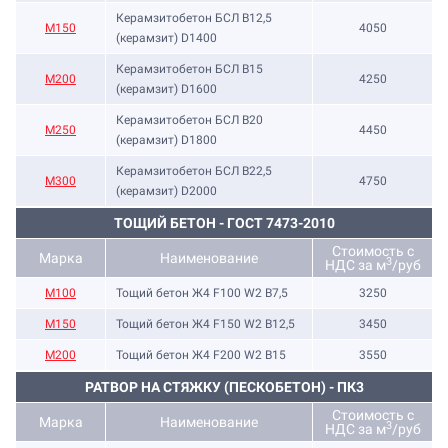
Керамзитобетон БСЛ В12,5
М150
4050
(керамзит) D1400
Керамзитобетон БСЛ В15
М200
4250
(керамзит) D1600
Керамзитобетон БСЛ В20
М250
4450
(керамзит) D1800
Керамзитобетон БСЛ В22,5
М300
4750
(керамзит) D2000
ТОЩИЙ БЕТОН - ГОСТ 7473-2010
Стоимость с
Марка
Наименование
3
НДС за м
/руб
М100
Тощий бетон Ж4 F100 W2 В7,5
3250
М150
Тощий бетон Ж4 F150 W2 В12,5
3450
М200
Тощий бетон Ж4 F200 W2 В15
3550
РАТВОР НА СТЯЖКУ (ПЕСКОБЕТОН) - ПК3
Стоимость с
Марка
Наименование
3
НДС за м
/руб