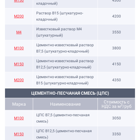
М150
4300
кладочный)
Раствор B15 (штукатурно-
М200
4200
кладочный)
Известковый раствор М4
М4
3550
(штукатурный)
Цементно-известковый раствор
М100
3800
B7,5 (штукатурно-кладочный)
Цементно-известковый раствор
М150
4150
B12,5 (штукатурно-кладочный)
Цементно-известковый раствор
М200
4350
B15 (штукатурно-кладочный)
ЦЕМЕНТНО-ПЕСЧАНАЯ СМЕСЬ (ЦПС)
Стоимость с
Марка
Наименование
3
НДС за м
/руб
ЦПС В7,5 (цементно-песчаная
М100
3050
смесь)
ЦПС В12,5 (цементно-песчаная
М150
3350
смесь)