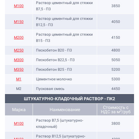
Раствор цементный для стяжки
М100
3850
В7,5 - П3
Раствор цементный для стяжки
М150
4050
В12,5 - П3
Раствор цементный для стяжки
М200
4150
В15 - П3
М250
Пескобетон В20 - П3
4800
М300
Пескобетон В22,5 - П3
5050
М350
Пескобетон В25 - П3
5200
М1
Цементное молочко
5300
М2
Пусковая смесь
4450
ШТУКАТУРНО-КЛАДОЧНЫЙ РАСТВОР - ПК2
Стоимость с
Марка
Наименование
3
НДС за м
/руб
Раствор B7,5 (штукатурно-
М100
3800
кладочный)
Раствор B12,5 (штукатурно-