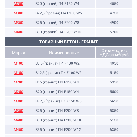
М250
B20 (гравий) П4 F150 W4
4550
М300
B22,5 (гравий) П4 F150 W6
4750
М350
B25 (гравий) П4 F200 W8
4900
М400
B30 (гравий) П4 F200 W10
5200
ТОВАРНЫЙ БЕТОН - ГРАНИТ
Стоимость с
Марка
Наименование
3
НДС за м
/руб
M100
B7,5 (гранит) П4 F100 W2
4950
M150
B12,5 (гранит) П4 F100 W2
5150
М200
B15 (гранит) П4 F150 W4
5350
М250
B20 (гранит) П4 F150 W4
5500
М300
B22,5 (гранит) П4 F150 W6
5650
М350
B25 (гранит) П4 F200 W8
5850
М400
B30 (гранит) П4 F200 W10
6150
М450
B35 (гранит) П4 F200 W12
6350