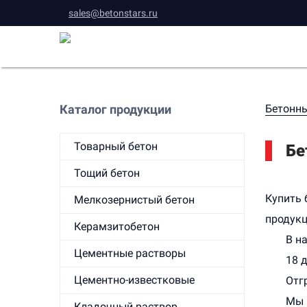
sales@betonstars.ru
Каталог продукции
Бетонны
Товарный бетон
Бе
Тощий бетон
Купить 
Мелкозернистый бетон
продукц
Керамзитобетон
В н
Цементные растворы
18 д
Цементно-известковые
Отг
Мы 
Кладочный раствор