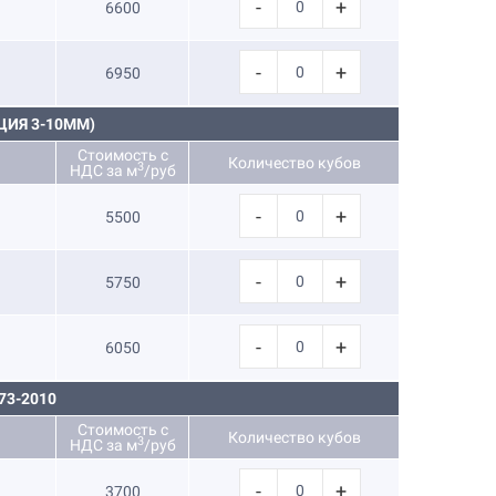
-
+
6600
-
+
6950
ИЯ 3-10ММ)
Стоимость с
Количество кубов
3
НДС за м
/руб
-
+
5500
-
+
5750
-
+
6050
73-2010
Стоимость с
Количество кубов
3
НДС за м
/руб
-
+
3700