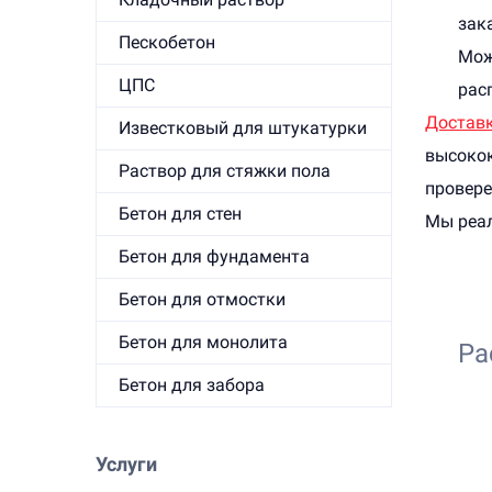
зак
Пескобетон
Мож
ЦПС
рас
Доставк
Известковый для штукатурки
высокок
Раствор для стяжки пола
провере
Бетон для стен
Мы реал
Бетон для фундамента
Бетон для отмостки
Бетон для монолита
Ра
Бетон для забора
Услуги
1. 