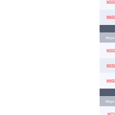
М50
М60
Марк
М30
М35
М40
Марк
М75