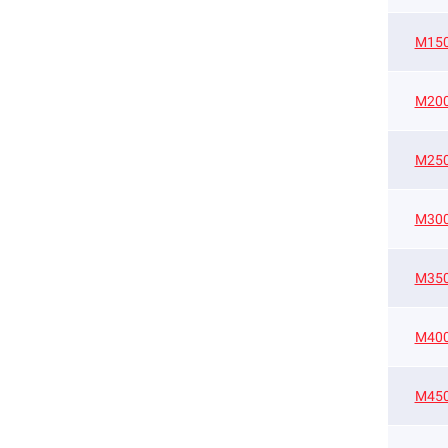
M15
М20
М25
М30
М35
М40
М45