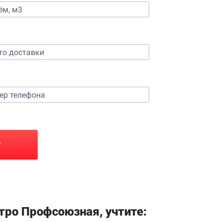
Т
тро Профсоюзная, учтите: