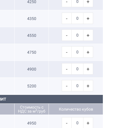
-
+
4250
-
+
4350
-
+
4550
-
+
4750
-
+
4900
-
+
5200
НИТ
Стоимость с
Количество кубов
3
НДС за м
/руб
-
+
4950