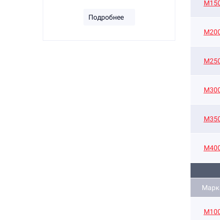
М15
Подробнее
М20
М25
М30
М35
М40
Марк
M10