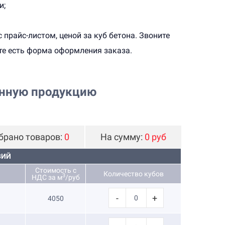
и;
прайс-листом, ценой за куб бетона. Звоните
йте есть форма оформления заказа.
онную продукцию
брано товаров:
0
На сумму:
0 руб
ВИЙ
Стоимость с
Количество кубов
3
НДС за м
/руб
-
+
4050