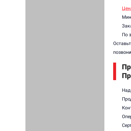
Цен
Мин
Зак
По 
Оставьт
позвони
Пр
Пр
Над
Про
Кон
Опе
Сер