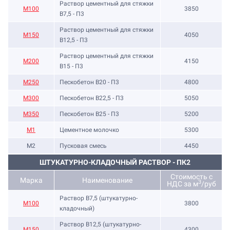
Раствор цементный для стяжки
М100
3850
В7,5 - П3
Раствор цементный для стяжки
М150
4050
В12,5 - П3
Раствор цементный для стяжки
М200
4150
В15 - П3
М250
Пескобетон В20 - П3
4800
М300
Пескобетон В22,5 - П3
5050
М350
Пескобетон В25 - П3
5200
М1
Цементное молочко
5300
М2
Пусковая смесь
4450
ШТУКАТУРНО-КЛАДОЧНЫЙ РАСТВОР - ПК2
Стоимость с
Марка
Наименование
3
НДС за м
/руб
Раствор B7,5 (штукатурно-
М100
3800
кладочный)
Раствор B12,5 (штукатурно-
М150
4300