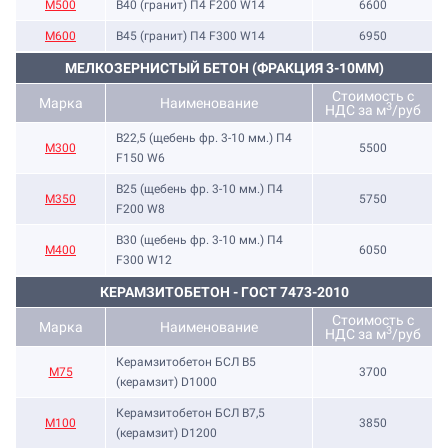
М500
B40 (гранит) П4 F200 W14
6600
М600
B45 (гранит) П4 F300 W14
6950
МЕЛКОЗЕРНИСТЫЙ БЕТОН (ФРАКЦИЯ 3-10ММ)
Стоимость с
Марка
Наименование
3
НДС за м
/руб
B22,5 (щебень фр. 3-10 мм.) П4
М300
5500
F150 W6
B25 (щебень фр. 3-10 мм.) П4
М350
5750
F200 W8
B30 (щебень фр. 3-10 мм.) П4
М400
6050
F300 W12
КЕРАМЗИТОБЕТОН - ГОСТ 7473-2010
Стоимость с
Марка
Наименование
3
НДС за м
/руб
Керамзитобетон БСЛ В5
М75
3700
(керамзит) D1000
Керамзитобетон БСЛ В7,5
М100
3850
(керамзит) D1200