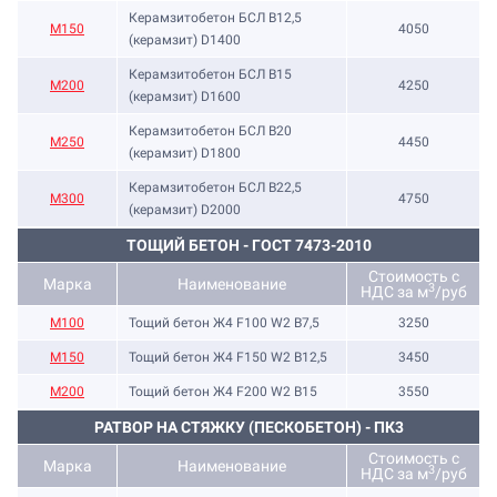
Керамзитобетон БСЛ В12,5
М150
4050
(керамзит) D1400
Керамзитобетон БСЛ В15
М200
4250
(керамзит) D1600
Керамзитобетон БСЛ В20
М250
4450
(керамзит) D1800
Керамзитобетон БСЛ В22,5
М300
4750
(керамзит) D2000
ТОЩИЙ БЕТОН - ГОСТ 7473-2010
Стоимость с
Марка
Наименование
3
НДС за м
/руб
М100
Тощий бетон Ж4 F100 W2 В7,5
3250
М150
Тощий бетон Ж4 F150 W2 В12,5
3450
М200
Тощий бетон Ж4 F200 W2 В15
3550
РАТВОР НА СТЯЖКУ (ПЕСКОБЕТОН) - ПК3
Стоимость с
Марка
Наименование
3
НДС за м
/руб