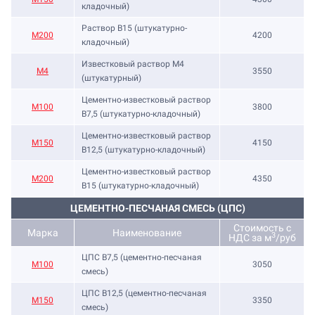
кладочный)
Раствор B15 (штукатурно-
М200
4200
кладочный)
Известковый раствор М4
М4
3550
(штукатурный)
Цементно-известковый раствор
М100
3800
B7,5 (штукатурно-кладочный)
Цементно-известковый раствор
М150
4150
B12,5 (штукатурно-кладочный)
Цементно-известковый раствор
М200
4350
B15 (штукатурно-кладочный)
ЦЕМЕНТНО-ПЕСЧАНАЯ СМЕСЬ (ЦПС)
Стоимость с
Марка
Наименование
3
НДС за м
/руб
ЦПС В7,5 (цементно-песчаная
М100
3050
смесь)
ЦПС В12,5 (цементно-песчаная
М150
3350
смесь)