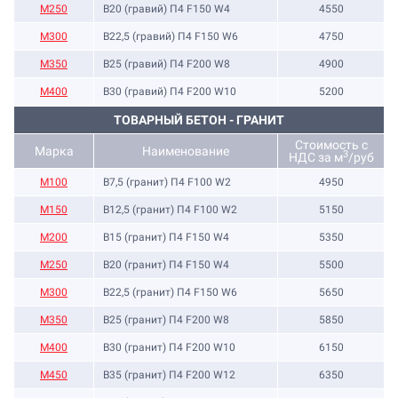
М250
B20 (гравий) П4 F150 W4
4550
М300
B22,5 (гравий) П4 F150 W6
4750
М350
B25 (гравий) П4 F200 W8
4900
М400
B30 (гравий) П4 F200 W10
5200
ТОВАРНЫЙ БЕТОН - ГРАНИТ
Стоимость с
Марка
Наименование
3
НДС за м
/руб
M100
B7,5 (гранит) П4 F100 W2
4950
M150
B12,5 (гранит) П4 F100 W2
5150
М200
B15 (гранит) П4 F150 W4
5350
М250
B20 (гранит) П4 F150 W4
5500
М300
B22,5 (гранит) П4 F150 W6
5650
М350
B25 (гранит) П4 F200 W8
5850
М400
B30 (гранит) П4 F200 W10
6150
М450
B35 (гранит) П4 F200 W12
6350