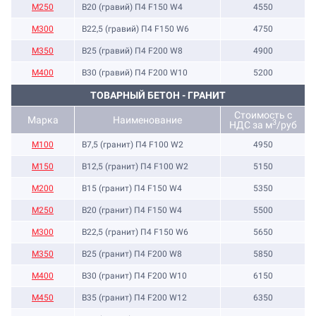
М250
B20 (гравий) П4 F150 W4
4550
М300
B22,5 (гравий) П4 F150 W6
4750
М350
B25 (гравий) П4 F200 W8
4900
М400
B30 (гравий) П4 F200 W10
5200
ТОВАРНЫЙ БЕТОН - ГРАНИТ
Стоимость с
Марка
Наименование
3
НДС за м
/руб
M100
B7,5 (гранит) П4 F100 W2
4950
M150
B12,5 (гранит) П4 F100 W2
5150
М200
B15 (гранит) П4 F150 W4
5350
М250
B20 (гранит) П4 F150 W4
5500
М300
B22,5 (гранит) П4 F150 W6
5650
М350
B25 (гранит) П4 F200 W8
5850
М400
B30 (гранит) П4 F200 W10
6150
М450
B35 (гранит) П4 F200 W12
6350