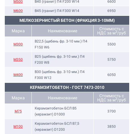
М500
B40 (гранит) П4 F200 W14
6600
М600
B45 (гранит) П4 F300 W14
6950
МЕЛКОЗЕРНИСТЫЙ БЕТОН (ФРАКЦИЯ 3-10ММ)
Стоимость с
Марка
Наименование
3
НДС за м
/руб
B22,5 (щебень фр. 3-10 мм.) П4
М300
5500
F150 W6
B25 (щебень фр. 3-10 мм.) П4
М350
5750
F200 W8
B30 (щебень фр. 3-10 мм.) П4
М400
6050
F300 W12
КЕРАМЗИТОБЕТОН - ГОСТ 7473-2010
Стоимость с
Марка
Наименование
3
НДС за м
/руб
Керамзитобетон БСЛ В5
М75
3700
(керамзит) D1000
Керамзитобетон БСЛ В7,5
М100
3850
(керамзит) D1200