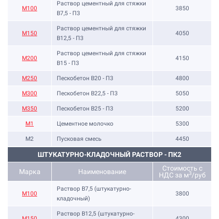
Раствор цементный для стяжки
М100
3850
В7,5 - П3
Раствор цементный для стяжки
М150
4050
В12,5 - П3
Раствор цементный для стяжки
М200
4150
В15 - П3
М250
Пескобетон В20 - П3
4800
М300
Пескобетон В22,5 - П3
5050
М350
Пескобетон В25 - П3
5200
М1
Цементное молочко
5300
М2
Пусковая смесь
4450
ШТУКАТУРНО-КЛАДОЧНЫЙ РАСТВОР - ПК2
Стоимость с
Марка
Наименование
3
НДС за м
/руб
Раствор B7,5 (штукатурно-
М100
3800
кладочный)
Раствор B12,5 (штукатурно-
М150
4300