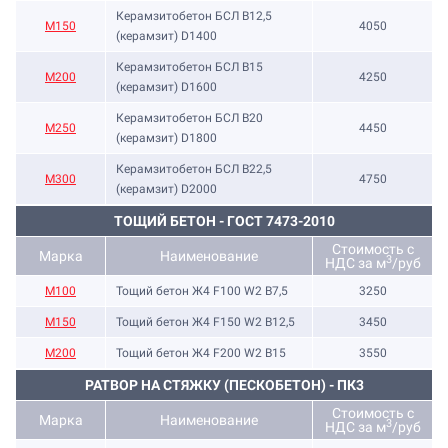
Керамзитобетон БСЛ В12,5
М150
4050
(керамзит) D1400
Керамзитобетон БСЛ В15
М200
4250
(керамзит) D1600
Керамзитобетон БСЛ В20
М250
4450
(керамзит) D1800
Керамзитобетон БСЛ В22,5
М300
4750
(керамзит) D2000
ТОЩИЙ БЕТОН - ГОСТ 7473-2010
Стоимость с
Марка
Наименование
3
НДС за м
/руб
М100
Тощий бетон Ж4 F100 W2 В7,5
3250
М150
Тощий бетон Ж4 F150 W2 В12,5
3450
М200
Тощий бетон Ж4 F200 W2 В15
3550
РАТВОР НА СТЯЖКУ (ПЕСКОБЕТОН) - ПК3
Стоимость с
Марка
Наименование
3
НДС за м
/руб