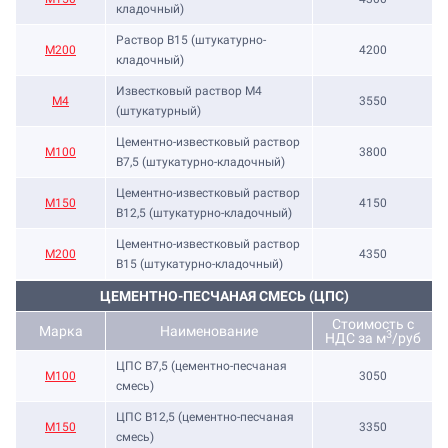
кладочный)
Раствор B15 (штукатурно-
М200
4200
кладочный)
Известковый раствор М4
М4
3550
(штукатурный)
Цементно-известковый раствор
М100
3800
B7,5 (штукатурно-кладочный)
Цементно-известковый раствор
М150
4150
B12,5 (штукатурно-кладочный)
Цементно-известковый раствор
М200
4350
B15 (штукатурно-кладочный)
ЦЕМЕНТНО-ПЕСЧАНАЯ СМЕСЬ (ЦПС)
Стоимость с
Марка
Наименование
3
НДС за м
/руб
ЦПС В7,5 (цементно-песчаная
М100
3050
смесь)
ЦПС В12,5 (цементно-песчаная
М150
3350
смесь)